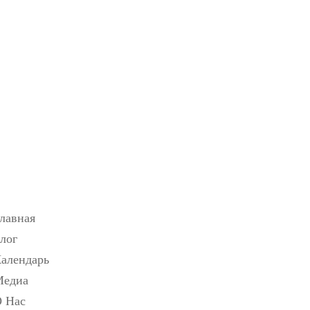
ная
Блог
Календарь
Медиа
О Нас
EN
лавная
лог
алендарь
Медиа
 Нас