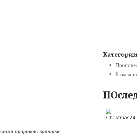
Категори
Пропове
Размышл
ПОсле
вания пророков, которые