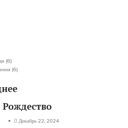
и
ди
(6)
ения
(6)
днее
Рождество
Декабрь 22, 2024