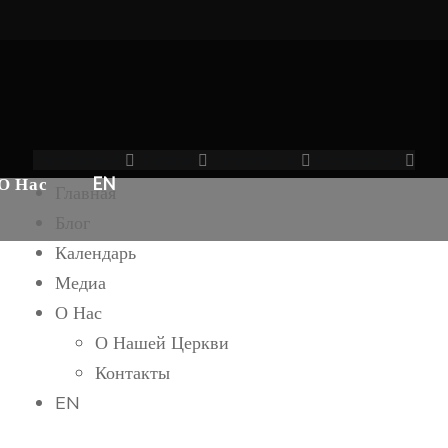
Facebook-f
Twitter
Linkedin-in
Pinterest-p
О Нас
EN
Главная
Блог
Календарь
Медиа
О Нас
О Нашей Церкви
Контакты
EN